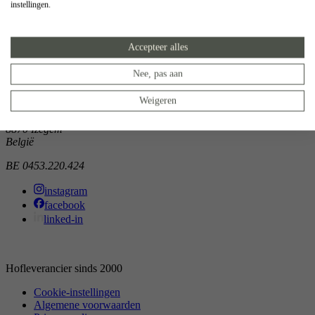
instellingen.
Showroom
Doorniksewijk 138
Accepteer alles
8500 Kortrijk
België
Nee, pas aan
Atelier
Weigeren
Noordkaai 1/3
8870 Izegem
België
BE 0453.220.424
instagram
facebook
linked-in
Hofleverancier sinds 2000
Cookie-instellingen
Algemene voorwaarden