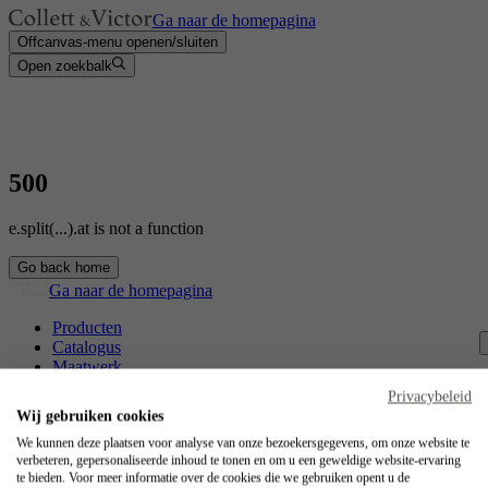
Ga naar de homepagina
Offcanvas-menu openen/sluiten
Open zoekbalk
500
e.split(...).at is not a function
Go back home
Ga naar de homepagina
Producten
Catalogus
Maatwerk
Contact
Privacybeleid
Vakmanschap
Wij gebruiken cookies
Jobs
We kunnen deze plaatsen voor analyse van onze bezoekersgegevens, om onze website te
verbeteren, gepersonaliseerde inhoud te tonen en om u een geweldige website-ervaring
Collett & Victor
te bieden. Voor meer informatie over de cookies die we gebruiken opent u de