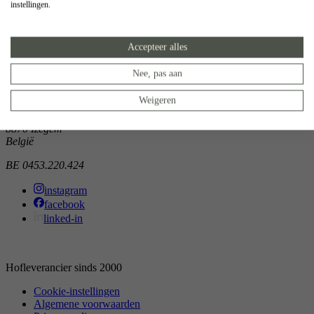
instellingen.
Showroom
Doorniksewijk 138
Accepteer alles
8500 Kortrijk
België
Nee, pas aan
Atelier
Weigeren
Noordkaai 1/3
8870 Izegem
België
BE 0453.220.424
instagram
facebook
linked-in
Hofleverancier sinds 2000
Cookie-instellingen
Algemene voorwaarden