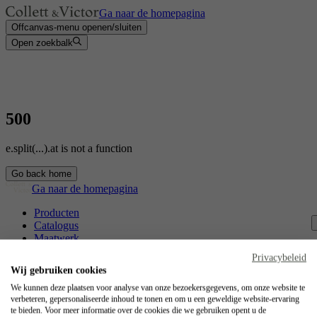
Ga naar de homepagina
Offcanvas-menu openen/sluiten
Open zoekbalk
500
e.split(...).at is not a function
Go back home
Ga naar de homepagina
Producten
Catalogus
Maatwerk
Contact
Privacybeleid
Vakmanschap
Wij gebruiken cookies
Jobs
We kunnen deze plaatsen voor analyse van onze bezoekersgegevens, om onze website te
verbeteren, gepersonaliseerde inhoud te tonen en om u een geweldige website-ervaring
Collett & Victor
te bieden. Voor meer informatie over de cookies die we gebruiken opent u de